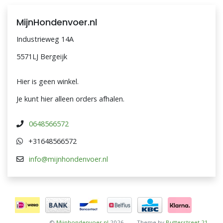
MijnHondenvoer.nl
Industrieweg 14A
5571LJ Bergeijk
Hier is geen winkel.
Je kunt hier alleen orders afhalen.
0648566572
+31648566572
info@mijnhondenvoer.nl
©
Mijnhondenvoer.nl
2026
Theme by
Butterstreet 21