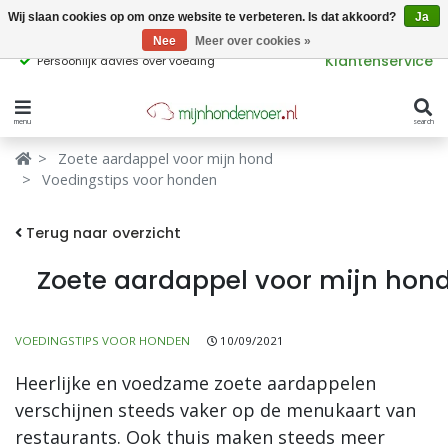
Wij slaan cookies op om onze website te verbeteren. Is dat akkoord?
Ja
Nee
Meer over cookies »
Klantenservice
Persoonlijk advies over voeding
menu
search
Verbergen
Verbergen
Zoete aardappel voor mijn hond
Voedingstips voor honden
Merken
Waar ben je naar op zoek?
Terug naar overzicht
Hondenvoer
Zoete aardappel voor mijn hon
Kattenvoer
Populaire
producttags
Supplementen
VOEDINGSTIPS VOOR HONDEN
10/09/2021
Heerlijke en voedzame zoete aardappelen
glutenvrij hondenvoer
graanvrij hondenvoer
Snacks
verschijnen steeds vaker op de menukaart van
restaurants. Ook thuis maken steeds meer
Ingrediënten