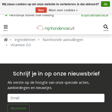
Wij slaan cookies op om onze website te verbeteren. Is dat akkoord?
Ja
Nee
Meer over cookies »
Klantenservice
Persoonlijk advies over voeding
menu
search
Verbergen
Verbergen
Ingrediënten
Nutritionele aanvullingen
Vitamine D3
Merken
Waar ben je naar op zoek?
Hondenvoer
Kattenvoer
Schrijf je in op onze nieuwsbrief
Populaire
Als eerste op de hoogte van onze speciale acties,
producttags
Supplementen
aanbiedingen en nieuwtjes.
glutenvrij hondenvoer
graanvrij hondenvoer
Snacks
Abonneer
Ingrediënten