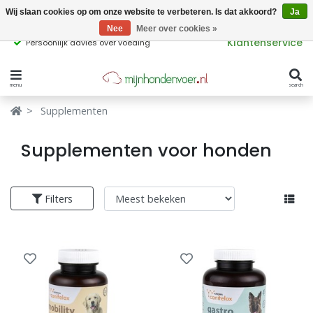
Wij slaan cookies op om onze website te verbeteren. Is dat akkoord?
Ja
Nee
Meer over cookies »
Klantenservice
Persoonlijk advies over voeding
menu
search
Verbergen
Verbergen
Supplementen
Merken
Waar ben je naar op zoek?
Supplementen voor honden
Hondenvoer
Filters
Kattenvoer
Populaire
producttags
Supplementen
glutenvrij hondenvoer
graanvrij hondenvoer
Snacks
Ingrediënten