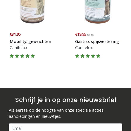
Blogs
Advies
€31,95
€19,95
€31,95
Inloggen
Mobility: gewrichten
Gastro: spijsvertering
Canifelox
Canifelox
Schrijf je in op onze nieuwsbrief
Als eerste op de hoogte van onze speciale acties,
aanbiedingen en nieuwtjes.