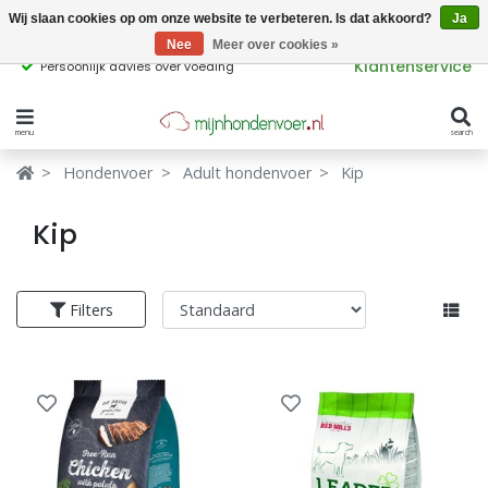
Wij slaan cookies op om onze website te verbeteren. Is dat akkoord?
Ja
Nee
Meer over cookies »
Klantenservice
Persoonlijk advies over voeding
menu
search
Verbergen
Verbergen
Hondenvoer
Adult hondenvoer
Kip
Merken
Waar ben je naar op zoek?
Kip
Hondenvoer
Filters
Kattenvoer
Populaire
producttags
Supplementen
glutenvrij hondenvoer
graanvrij hondenvoer
Snacks
Ingrediënten