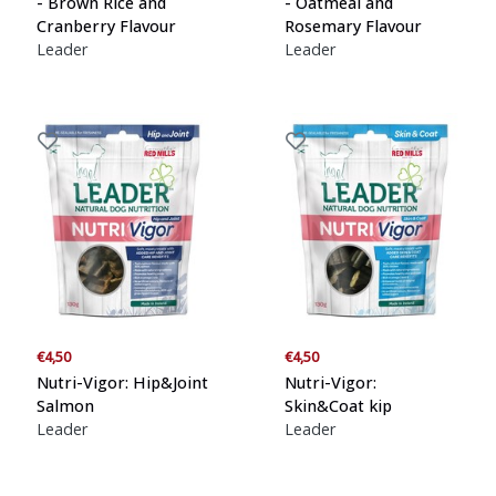
- Brown Rice and
- Oatmeal and
Cranberry Flavour
Rosemary Flavour
Leader
Leader
€4,50
€4,50
Nutri-Vigor: Hip&Joint
Nutri-Vigor:
Salmon
Skin&Coat kip
Leader
Leader