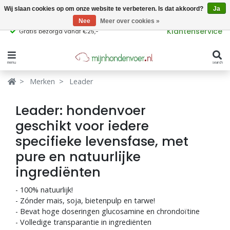
Wij slaan cookies op om onze website te verbeteren. Is dat akkoord?
Ja
Nee
Meer over cookies »
Klantenservice
zorgd vanaf €25,-
Voor 17:00 besteld, in 2 werkdagen bezorgd
menu
search
Verbergen
Verbergen
Merken
Leader
Merken
Waar ben je naar op zoek?
Leader: hondenvoer
Hondenvoer
geschikt voor iedere
specifieke levensfase, met
Kattenvoer
pure en natuurlijke
Populaire
ingrediënten
producttags
Supplementen
- 100% natuurlijk!
glutenvrij hondenvoer
graanvrij hondenvoer
Snacks
- Zónder mais, soja, bietenpulp en tarwe!
- Bevat hoge doseringen glucosamine en chrondoïtine
- Volledige transparantie in ingrediënten
Ingrediënten