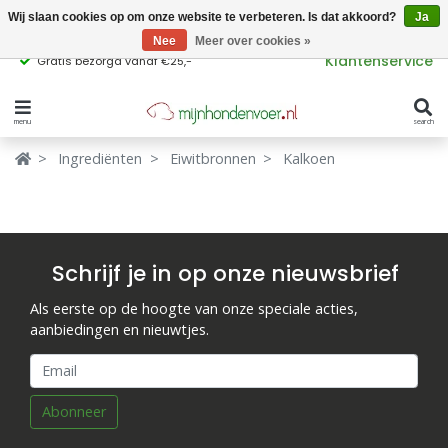
Wij slaan cookies op om onze website te verbeteren. Is dat akkoord?
Ja
Nee
Meer over cookies »
Klantenservice
Gratis bezorgd vanaf €25,-
menu
search
Verbergen
Verbergen
Ingrediënten
Eiwitbronnen
Kalkoen
Merken
Waar ben je naar op zoek?
Hondenvoer
Schrijf je in op onze nieuwsbrief
Kattenvoer
Als eerste op de hoogte van onze speciale acties,
Populaire
aanbiedingen en nieuwtjes.
producttags
Supplementen
glutenvrij hondenvoer
graanvrij hondenvoer
Snacks
Abonneer
Ingrediënten