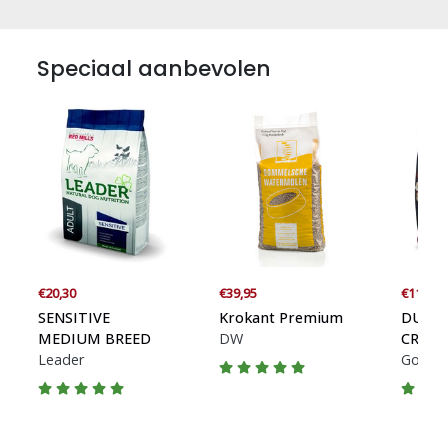
Speciaal aanbevolen
€20,30
€39,95
€11,35
SENSITIVE
Krokant Premium
DUCK,
MEDIUM BREED
DW
CRANB
Leader
Go Nat