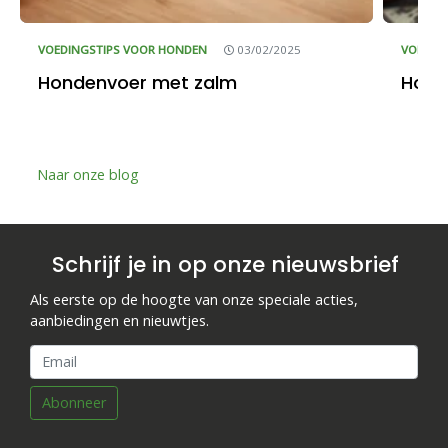
VOEDINGSTIPS VOOR HONDEN
03/02/2025
VOEDIN
Hondenvoer met zalm
Hond 
Naar onze blog
Schrijf je in op onze nieuwsbrief
Als eerste op de hoogte van onze speciale acties,
aanbiedingen en nieuwtjes.
Abonneer