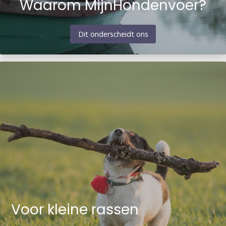
Waarom MijnHondenvoer?
Blogs
Dit onderscheidt ons
Advies
Inloggen
Voor kleine rassen