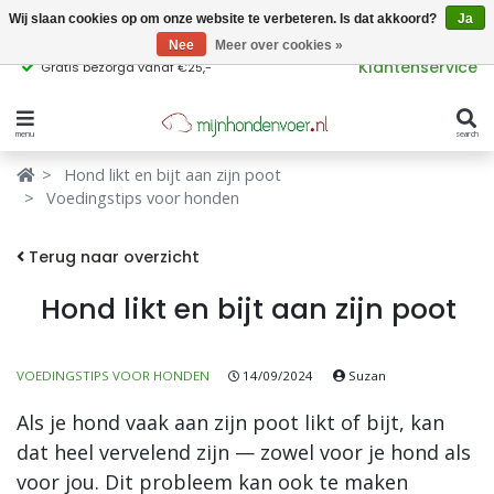
Wij slaan cookies op om onze website te verbeteren. Is dat akkoord?
Ja
Nee
Meer over cookies »
Klantenservice
Gratis bezorgd vanaf €25,-
menu
search
Verbergen
Verbergen
Hond likt en bijt aan zijn poot
Voedingstips voor honden
Merken
Waar ben je naar op zoek?
Terug naar overzicht
Hondenvoer
Hond likt en bijt aan zijn poot
Kattenvoer
Populaire
producttags
Supplementen
VOEDINGSTIPS VOOR HONDEN
14/09/2024
Suzan
Als je hond vaak aan zijn poot likt of bijt, kan
glutenvrij hondenvoer
graanvrij hondenvoer
Snacks
dat heel vervelend zijn — zowel voor je hond als
voor jou. Dit probleem kan ook te maken
Ingrediënten