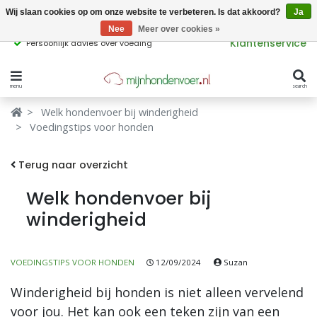
Wij slaan cookies op om onze website te verbeteren. Is dat akkoord?
Ja
Nee
Meer over cookies »
Klantenservice
Persoonlijk advies over voeding
menu
search
Verbergen
Verbergen
Welk hondenvoer bij winderigheid
Voedingstips voor honden
Merken
Waar ben je naar op zoek?
Terug naar overzicht
Hondenvoer
Welk hondenvoer bij
Kattenvoer
winderigheid
Populaire
producttags
Supplementen
VOEDINGSTIPS VOOR HONDEN
12/09/2024
Suzan
glutenvrij hondenvoer
graanvrij hondenvoer
Snacks
Winderigheid bij honden is niet alleen vervelend
Ingrediënten
voor jou. Het kan ook een teken zijn van een