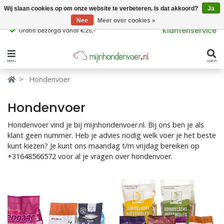
Wij slaan cookies op om onze website te verbeteren. Is dat akkoord?
Ja
Nee
Meer over cookies »
Klantenservice
Gratis bezorgd vanaf €25,-
menu
search
Verbergen
Verbergen
Hondenvoer
Merken
Waar ben je naar op zoek?
Hondenvoer
Hondenvoer
Hondenvoer vind je bij mijnhondenvoer.nl. Bij ons ben je als
klant geen nummer. Heb je advies nodig welk voer je het beste
Kattenvoer
kunt kiezen? Je kunt ons maandag t/m vrijdag bereiken op
+31648566572 voor al je vragen over hondenvoer.
Populaire
producttags
Supplementen
glutenvrij hondenvoer
graanvrij hondenvoer
Snacks
Ingrediënten