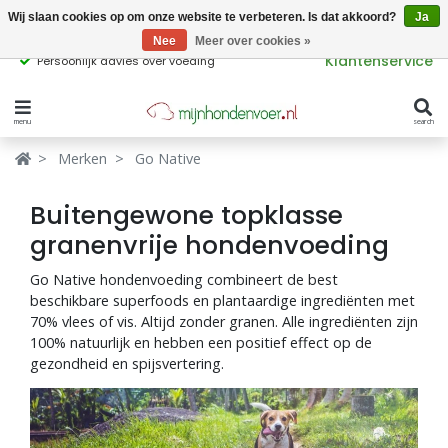
Wij slaan cookies op om onze website te verbeteren. Is dat akkoord?
Ja
Nee
Meer over cookies »
Klantenservice
Persoonlijk advies over voeding
menu
search
Verbergen
Verbergen
Merken
Go Native
Merken
Waar ben je naar op zoek?
Buitengewone topklasse
Hondenvoer
granenvrije hondenvoeding
Go Native hondenvoeding combineert de best
Kattenvoer
beschikbare superfoods en plantaardige ingrediënten met
Populaire
70% vlees of vis. Altijd zonder granen. Alle ingrediënten zijn
producttags
Supplementen
100% natuurlijk en hebben een positief effect op de
gezondheid en spijsvertering.
glutenvrij hondenvoer
graanvrij hondenvoer
Snacks
Ingrediënten