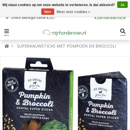
Wij slaan cookies op om onze website te verbeteren. Is dat akkoord?
Ja
Nee
Meer over cookies »
Klantenservice
Gratis bezorgd vanaf €25,-
menu
search
Verbergen
Verbergen
SUPERKAUWSTICKS MET POMPOEN EN BROCCOLI
Merken
Waar ben je naar op zoek?
Hondenvoer
Kattenvoer
Populaire
producttags
Supplementen
glutenvrij hondenvoer
graanvrij hondenvoer
Snacks
Ingrediënten