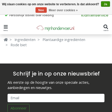
Wij slaan cookies op om onze website te verbeteren. Is dat akkoord?
Ja
Nee
Meer over cookies »
Klantenservice
Persoonlijk advies over voeding
menu
search
Verbergen
Verbergen
Ingrediënten
Plantaardige ingrediënten
Rode biet
Merken
Waar ben je naar op zoek?
Hondenvoer
Kattenvoer
Schrijf je in op onze nieuwsbrief
Populaire
Als eerste op de hoogte van onze speciale acties,
producttags
Supplementen
aanbiedingen en nieuwtjes.
glutenvrij hondenvoer
graanvrij hondenvoer
Snacks
Abonneer
Ingrediënten