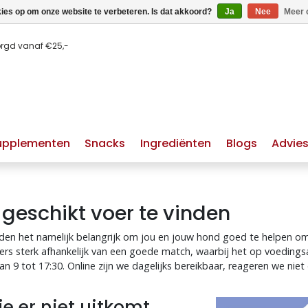
kies op om onze website te verbeteren. Is dat akkoord?
Ja
Nee
Meer 
orgd vanaf €25,-
upplementen
Snacks
Ingrediënten
Blogs
Advie
 geschikt voer te vinden
den het namelijk belangrijk om jou en jouw hond goed te helpen om
ers sterk afhankelijk van een goede match, waarbij het op voedings
huid & vacht hond
hypoallergeen hondenvoer
9 tot 17:30. Online zijn we dagelijks bereikbaar, reageren we niet d
je er niet uitkomt