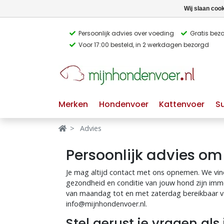
Wij slaan coo
Persoonlijk advies over voeding
Gratis bez
Voor 17:00 besteld, in 2 werkdagen bezorgd
Verbergen
Verbergen
Merken
Waar ben je naar op zoek?
Merken
Hondenvoer
Kattenvoer
S
Hondenvoer
Advies
Kattenvoer
Persoonlijk advies om
Populaire
producttags
Supplementen
Je mag altijd contact met ons opnemen. We vin
gezondheid en conditie van jouw hond zijn imm
glutenvrij hondenvoer
graanvrij hondenvoer
Snacks
van maandag tot en met zaterdag bereikbaar van 
info@mijnhondenvoer.nl
.
Ingrediënten
Stel gerust je vragen als 