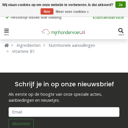
Wij slaan cookies op om onze website te verbeteren. Is dat akkoord?
Ja
Nee
Meer over cookies »
Klantenservice
Persoonlijk advies over voeding
menu
search
Verbergen
Verbergen
Ingrediënten
Nutritionele aanvullingen
Vitamine B1
Merken
Waar ben je naar op zoek?
Hondenvoer
Kattenvoer
Schrijf je in op onze nieuwsbrief
Populaire
Als eerste op de hoogte van onze speciale acties,
producttags
Supplementen
aanbiedingen en nieuwtjes.
glutenvrij hondenvoer
graanvrij hondenvoer
Snacks
Abonneer
Ingrediënten