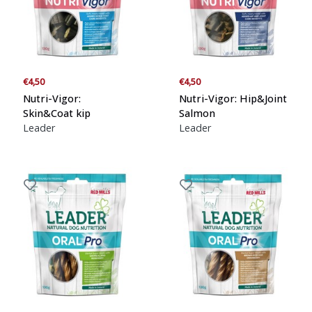
Blogs
Advies
€4,50
€4,50
Inloggen
Nutri-Vigor:
Nutri-Vigor: Hip&Joint
Skin&Coat kip
Salmon
Leader
Leader