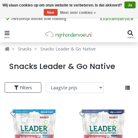
Wij slaan cookies op om onze website te verbeteren. Is dat akkoord?
Ja
Nee
Meer over cookies »
Klantenservice
Persoonlijk advies over voeding
menu
search
Verbergen
Verbergen
Snacks
Snacks Leader & Go Native
Merken
Waar ben je naar op zoek?
Snacks Leader & Go Native
Hondenvoer
Filters
Kattenvoer
Populaire
producttags
Supplementen
glutenvrij hondenvoer
graanvrij hondenvoer
Snacks
Ingrediënten