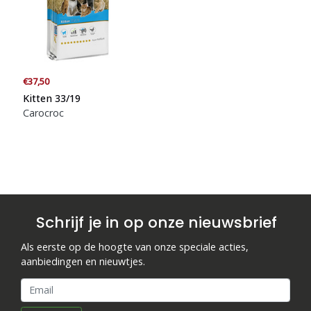
Blogs
Advies
€37,50
Inloggen
Kitten 33/19
Carocroc
Schrijf je in op onze nieuwsbrief
Als eerste op de hoogte van onze speciale acties,
aanbiedingen en nieuwtjes.