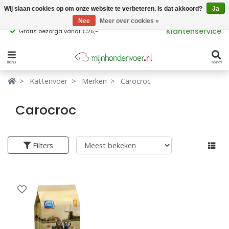
Wij slaan cookies op om onze website te verbeteren. Is dat akkoord?
Ja
Nee
Meer over cookies »
Klantenservice
Gratis bezorgd vanaf €25,-
menu
search
Verbergen
Verbergen
Kattenvoer
Merken
Carocroc
Merken
Waar ben je naar op zoek?
Carocroc
Hondenvoer
Filters
Kattenvoer
Populaire
producttags
Supplementen
glutenvrij hondenvoer
graanvrij hondenvoer
Snacks
Ingrediënten