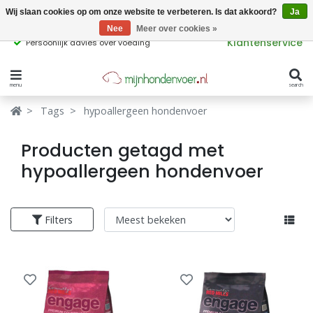
Wij slaan cookies op om onze website te verbeteren. Is dat akkoord?
Ja
Nee
Meer over cookies »
Klantenservice
Persoonlijk advies over voeding
menu
search
Verbergen
Verbergen
Tags
hypoallergeen hondenvoer
Merken
Waar ben je naar op zoek?
Producten getagd met
Hondenvoer
hypoallergeen hondenvoer
Kattenvoer
Populaire
Filters
producttags
Supplementen
glutenvrij hondenvoer
graanvrij hondenvoer
Snacks
Ingrediënten