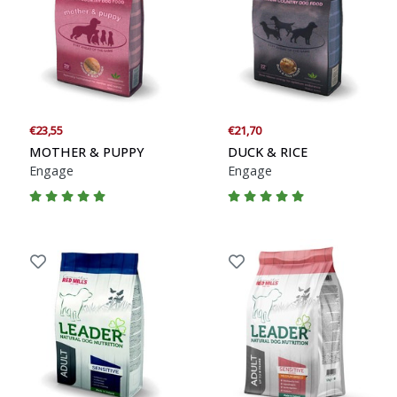
Blogs
Advies
Inloggen
€23,55
€21,70
MOTHER & PUPPY
DUCK & RICE
Engage
Engage