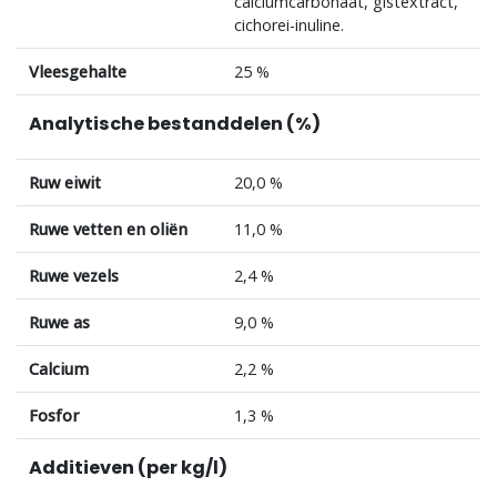
calciumcarbonaat, gistextract,
cichorei-inuline.
Vleesgehalte
25 %
Analytische bestanddelen (%)
Ruw eiwit
20,0 %
Ruwe vetten en oliën
11,0 %
Ruwe vezels
2,4 %
Ruwe as
9,0 %
Calcium
2,2 %
Fosfor
1,3 %
Additieven (per kg/l)