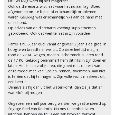
uit. Gelukkig werd hij niet magerder.
Ook de dierenarts wist niet waar het nu aan lag. Bloed
afgenomen om te kijken of er lichamelijk problemen
waren. Gelukkig was er lichamelijk niks aan de hand met
onze hond.
Op advies van de dierenarts voeding supplementen
geprobeerd. Ook dat werkte niet in zijn voordeel.
Farrel is nu 6 jaar oud. Vanaf ongeveer 3 jaar is de groei in
hoogte en breedte er wel uit. Op deze leeftijd mag hij
rond de 27 KG wegen, maar hij schommelt al jaren rond
de 17 KG. Gelukkig belemmert hem dit niks in zijn doen en
laten. Het is een vrolijke reu, die goed met de rest van
onze roedel mee kan. Spelen, rennen, zwemmen, aan niks
is te zien dat hij te mager is. Zijn volle vacht maskeert dit
een beetje.
Behalve als hij dan uit het water komt, dan zie je dat er
wat kilo’s bij mogen.
Ongeveer een half jaar terug werden we geattendeerd op
Engage Beef van Redmills. Na ons te hebben laten
inlichten, hebben we thuis een zak brokken gekocht.