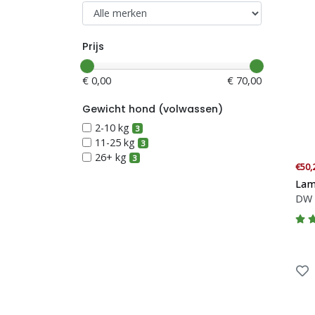
Blogs
Prijs
Advies
€ 0,00
€ 70,00
Inloggen
Gewicht hond (volwassen)
2-10 kg
3
11-25 kg
3
26+ kg
3
€50,
Lam
DW