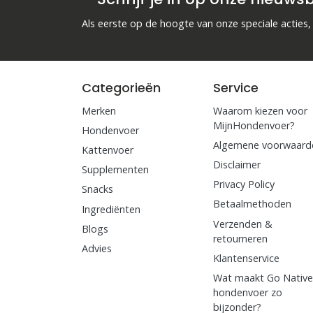
Als eerste op de hoogte van onze speciale acties,
Categorieën
Service
Merken
Waarom kiezen voor
MijnHondenvoer?
Hondenvoer
Algemene voorwaard
Kattenvoer
Disclaimer
Supplementen
Privacy Policy
Snacks
Betaalmethoden
Ingrediënten
Verzenden &
Blogs
retourneren
Advies
Klantenservice
Wat maakt Go Nativ
hondenvoer zo
bijzonder?