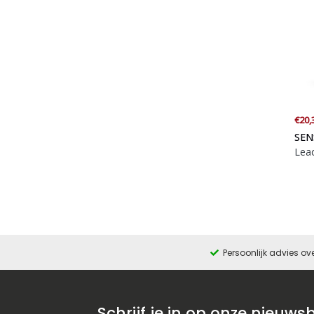
€20,
SEN
Lea
Persoonlijk advies ov
Schrijf je in op onze nieuwsb