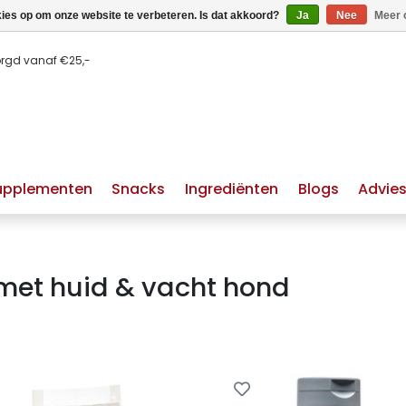
kies op om onze website te verbeteren. Is dat akkoord?
Ja
Nee
Meer 
orgd vanaf €25,-
upplementen
Snacks
Ingrediënten
Blogs
Advie
met huid & vacht hond
huid & vacht hond
hypoallergeen hondenvoer