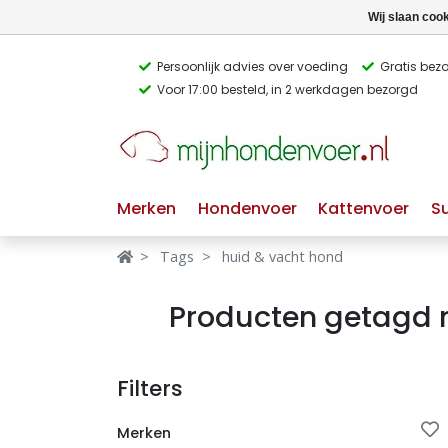
Wij slaan coo
Persoonlijk advies over voeding
Gratis bez
Voor 17:00 besteld, in 2 werkdagen bezorgd
Verbergen
Verbergen
Merken
Waar ben je naar op zoek?
Merken
Hondenvoer
Kattenvoer
S
Hondenvoer
Tags
huid & vacht hond
Kattenvoer
Producten getagd 
Populaire
producttags
Supplementen
Filters
glutenvrij hondenvoer
graanvrij hondenvoer
Snacks
Merken
Ingrediënten