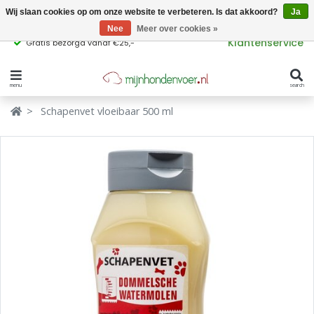
Wij slaan cookies op om onze website te verbeteren. Is dat akkoord?
Ja
Nee
Meer over cookies »
Klantenservice
Gratis bezorgd vanaf €25,-
menu
search
Verbergen
Verbergen
Schapenvet vloeibaar 500 ml
Merken
Waar ben je naar op zoek?
Hondenvoer
Kattenvoer
Populaire
producttags
Supplementen
glutenvrij hondenvoer
graanvrij hondenvoer
Snacks
Ingrediënten