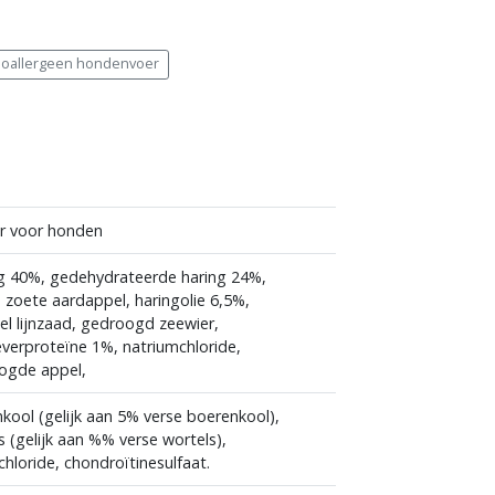
oallergeen hondenvoer
n
er voor honden
ng 40%, gedehydrateerde haring 24%,
zoete aardappel, haringolie 6,5%,
l lijnzaad, gedroogd zeewier,
verproteïne 1%, natriumchloride,
oogde appel,
ool (gelijk aan 5% verse boerenkool),
(gelijk aan %% verse wortels),
loride, chondroïtinesulfaat.