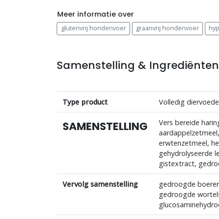
Meer informatie over
glutenvrij hondenvoer
graanvrij hondenvoer
hyp
Samenstelling & Ingrediënte
Type product
Volledig diervoed
Vers bereide hari
SAMENSTELLING
aardappelzetmeel, 
erwtenzetmeel, hee
gehydrolyseerde le
gistextract, gedr
Vervolg samenstelling
gedroogde boerenk
gedroogde wortels 
glucosaminehydroch