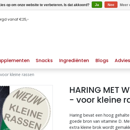
kies op om onze website te verbeteren. Is dat akkoord?
Ja
Nee
Meer 
orgd vanaf €25,-
upplementen
Snacks
Ingrediënten
Blogs
Advie
or kleine rassen
HARING MET W
- voor kleine 
huid & vacht hond
hypoallergeen hondenvoer
Haring bevat een hoog gehalte
goede bron van vitamine D. Me
extra kleine brok wordt gemakk