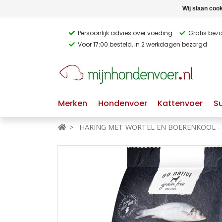
Wij slaan coo
Persoonlijk advies over voeding
Gratis bez
Voor 17:00 besteld, in 2 werkdagen bezorgd
Verbergen
Verbergen
Merken
Waar ben je naar op zoek?
Merken
Hondenvoer
Kattenvoer
S
Hondenvoer
HARING MET WORTEL EN BOERENKOOL - vo
Kattenvoer
Populaire
producttags
Supplementen
glutenvrij hondenvoer
graanvrij hondenvoer
Snacks
Ingrediënten