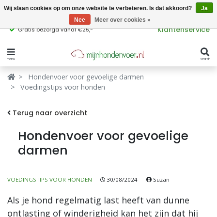
Wij slaan cookies op om onze website te verbeteren. Is dat akkoord?
Ja
Nee
Meer over cookies »
Klantenservice
Gratis bezorgd vanaf €25,-
menu
search
Verbergen
Verbergen
Hondenvoer voor gevoelige darmen
Voedingstips voor honden
Merken
Waar ben je naar op zoek?
Terug naar overzicht
Hondenvoer
Hondenvoer voor gevoelige
Kattenvoer
darmen
Populaire
producttags
Supplementen
VOEDINGSTIPS VOOR HONDEN
30/08/2024
Suzan
glutenvrij hondenvoer
graanvrij hondenvoer
Snacks
Als je hond regelmatig last heeft van dunne
Ingrediënten
ontlasting of winderigheid kan het zijn dat hij