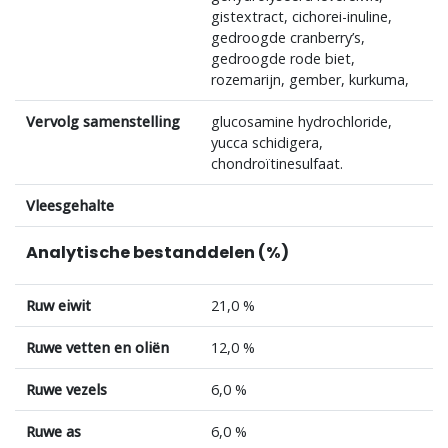
gistextract, cichorei-inuline,
gedroogde cranberry’s,
gedroogde rode biet,
rozemarijn, gember, kurkuma,
Vervolg samenstelling
glucosamine hydrochloride,
yucca schidigera,
chondroïtinesulfaat.
Vleesgehalte
Analytische bestanddelen (%)
Ruw eiwit
21,0 %
Ruwe vetten en oliën
12,0 %
Ruwe vezels
6,0 %
Ruwe as
6,0 %