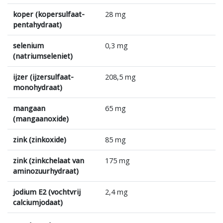
koper (kopersulfaat-
28 mg
pentahydraat)
selenium
0,3 mg
(natriumseleniet)
ijzer (ijzersulfaat-
208,5 mg
monohydraat)
mangaan
65 mg
(mangaanoxide)
zink (zinkoxide)
85 mg
zink (zinkchelaat van
175 mg
aminozuurhydraat)
jodium E2 (vochtvrij
2,4 mg
calciumjodaat)