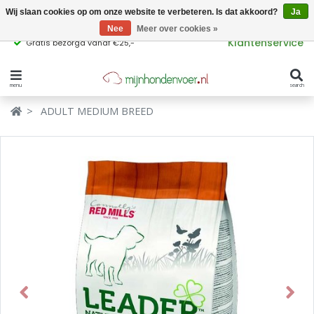
Wij slaan cookies op om onze website te verbeteren. Is dat akkoord?
Ja
Nee
Meer over cookies »
Klantenservice
Gratis bezorgd vanaf €25,-
menu
search
Verbergen
Verbergen
ADULT MEDIUM BREED
Merken
Waar ben je naar op zoek?
Hondenvoer
Kattenvoer
Populaire
producttags
Supplementen
glutenvrij hondenvoer
graanvrij hondenvoer
Snacks
Previous
Next
Ingrediënten