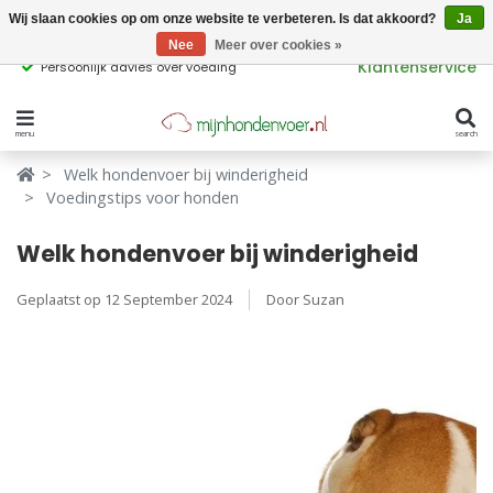
Wij slaan cookies op om onze website te verbeteren. Is dat akkoord?
Ja
Nee
Meer over cookies »
Klantenservice
Persoonlijk advies over voeding
menu
search
Verbergen
Verbergen
Welk hondenvoer bij winderigheid
Voedingstips voor honden
Merken
Waar ben je naar op zoek?
Welk hondenvoer bij winderigheid
Hondenvoer
Geplaatst op
12 September 2024
Door Suzan
Kattenvoer
Populaire
producttags
Supplementen
glutenvrij hondenvoer
graanvrij hondenvoer
Snacks
Ingrediënten