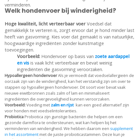
verminderen.
Welk hondenvoer bij winderigheid?
Hoge kwaliteit, licht verteerbaar voer
Voedsel dat
gemakkelijk te verteren is, zorgt ervoor dat je hond minder last
heeft van gasvorming. Kies voer dat gemaakt is van natuurlijke,
hoogwaardige ingrediënten zonder kunstmatige
toevoegingen.
Voorbeeld:
Hondenvoer op basis van
zoete aardappel
en vis
is vaak licht verteerbaar en bevat weinig
ingrediënten die gasvorming veroorzaken.
Hypoallergeen hondenvoer
Als je vermoedt dat voedselallergieën de
oorzaak zijn van de winderigheid, kan het verstandig zijn om over te
stappen op hypoallergeen hondenvoer. Dit soort voer bevat vaak
nieuwe eiwitbronnen zoals zalm of lam en minimaliseert
ingrediënten die overgevoeligheid kunnen veroorzaken.
Voorbeeld:
Voeding met
zalm
en
rijst
kan een goed alternatief zijn
voor honden met voedselintoleranties.
Probiotica
Probiotica zijn gunstige bacteriën die helpen om een
gezonde darmflora te ondersteunen, wat kan helpen bij het
verminderen van winderigheid. We hebben daarom een
supplement
in het assortiment
met de juiste probioticastammen. Deze kun je