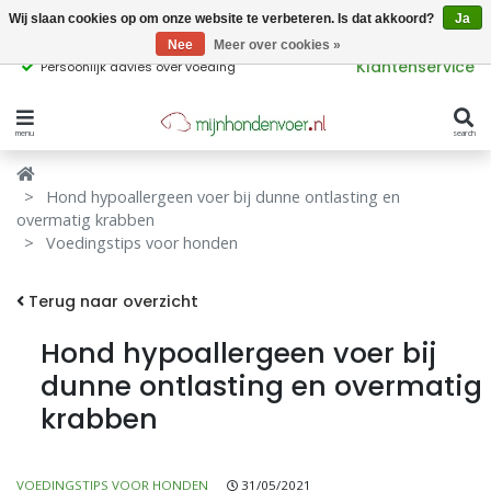
Wij slaan cookies op om onze website te verbeteren. Is dat akkoord?
Ja
Nee
Meer over cookies »
Klantenservice
Persoonlijk advies over voeding
menu
search
Verbergen
Verbergen
Hond hypoallergeen voer bij dunne ontlasting en
Merken
Waar ben je naar op zoek?
overmatig krabben
Voedingstips voor honden
Hondenvoer
Terug naar overzicht
Kattenvoer
Populaire
Hond hypoallergeen voer bij
producttags
Supplementen
dunne ontlasting en overmatig
krabben
glutenvrij hondenvoer
graanvrij hondenvoer
Snacks
Ingrediënten
VOEDINGSTIPS VOOR HONDEN
31/05/2021