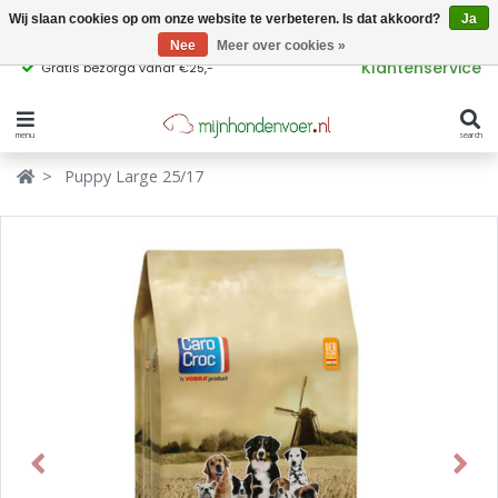
Wij slaan cookies op om onze website te verbeteren. Is dat akkoord?
Ja
Nee
Meer over cookies »
Klantenservice
Gratis bezorgd vanaf €25,-
menu
search
Verbergen
Verbergen
Puppy Large 25/17
Merken
Waar ben je naar op zoek?
Hondenvoer
Kattenvoer
Populaire
producttags
Supplementen
glutenvrij hondenvoer
graanvrij hondenvoer
Snacks
Previous
Next
Ingrediënten