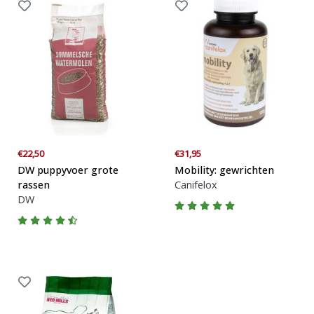
€22,50
€31,95
DW puppyvoer grote
Mobility: gewrichten
rassen
Canifelox
DW