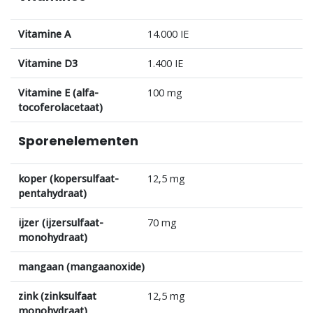
Vitamine A
14.000 IE
Vitamine D3
1.400 IE
Vitamine E (alfa-
100 mg
tocoferolacetaat)
Sporenelementen
koper (kopersulfaat-
12,5 mg
pentahydraat)
ijzer (ijzersulfaat-
70 mg
monohydraat)
mangaan (mangaanoxide)
zink (zinksulfaat
12,5 mg
monohydraat)