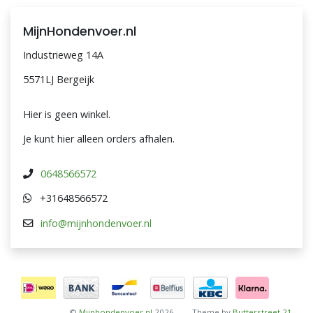
MijnHondenvoer.nl
Industrieweg 14A
5571LJ Bergeijk
Hier is geen winkel.
Je kunt hier alleen orders afhalen.
0648566572
+31648566572
info@mijnhondenvoer.nl
©
Mijnhondenvoer.nl
2026
Theme by
Butterstreet 21