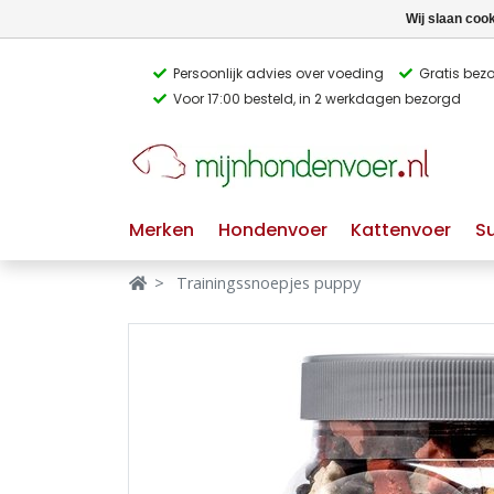
Wij slaan coo
Persoonlijk advies over voeding
Gratis bez
Voor 17:00 besteld, in 2 werkdagen bezorgd
Verbergen
Verbergen
Merken
Waar ben je naar op zoek?
Merken
Hondenvoer
Kattenvoer
S
Hondenvoer
Trainingssnoepjes puppy
Kattenvoer
Populaire
producttags
Supplementen
glutenvrij hondenvoer
graanvrij hondenvoer
Snacks
Ingrediënten