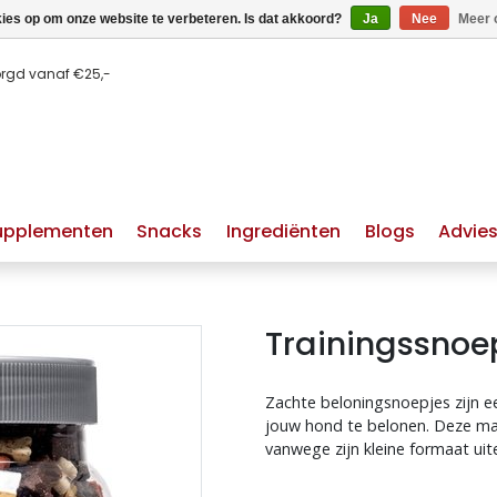
kies op om onze website te verbeteren. Is dat akkoord?
Ja
Nee
Meer 
orgd vanaf €25,-
upplementen
Snacks
Ingrediënten
Blogs
Advie
Trainingssnoe
Zachte beloningsnoepjes zijn 
jouw hond te belonen. Deze makk
huid & vacht hond
hypoallergeen hondenvoer
vanwege zijn kleine formaat ui