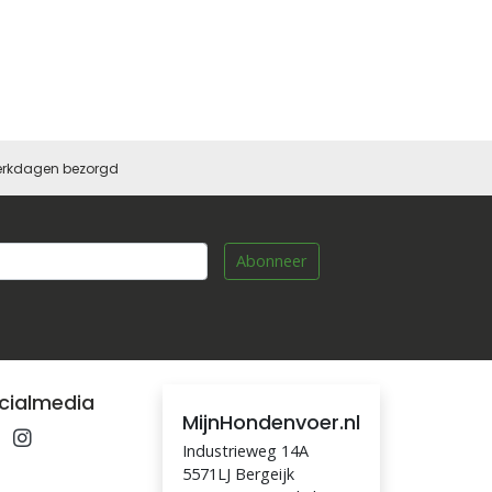
 werkdagen bezorgd
Abonneer
cialmedia
MijnHondenvoer.nl
Industrieweg 14A
5571LJ Bergeijk