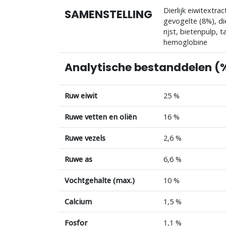
Dierlijk eiwitextra
SAMENSTELLING
gevogelte (8%), die
rijst, bietenpulp, 
hemoglobine
Analytische bestanddelen (
Ruw eiwit
25 %
Ruwe vetten en oliën
16 %
Ruwe vezels
2,6 %
Ruwe as
6,6 %
Vochtgehalte (max.)
10 %
Calcium
1,5 %
Fosfor
1,1 %