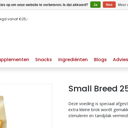
kies op om onze website te verbeteren. Is dat akkoord?
Ja
Nee
Meer 
orgd vanaf €25,-
upplementen
Snacks
Ingrediënten
Blogs
Advie
Small Breed 2
Deze voeding is speciaal afges
extra kleine brok wordt gemakk
huid & vacht hond
hypoallergeen hondenvoer
stimuleren en tandplak vermind