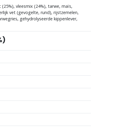
ct (25%), vleesmix (24%), tarwe, maïs,
rlijk vet (gevogelte, rund), rijstzemelen,
tarwegries, gehydrolyseerde kippenlever,
%)