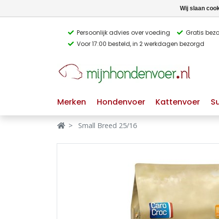
Wij slaan coo
Persoonlijk advies over voeding
Gratis bez
Voor 17:00 besteld, in 2 werkdagen bezorgd
Verbergen
Verbergen
Merken
Waar ben je naar op zoek?
Merken
Hondenvoer
Kattenvoer
S
Hondenvoer
Small Breed 25/16
Kattenvoer
Populaire
producttags
Supplementen
glutenvrij hondenvoer
graanvrij hondenvoer
Snacks
Ingrediënten