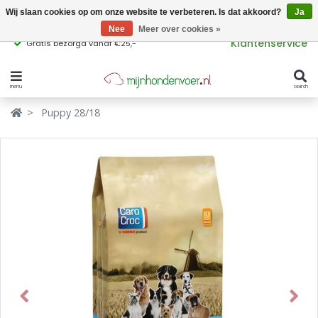
Wij slaan cookies op om onze website te verbeteren. Is dat akkoord?
Ja
Nee
Meer over cookies »
Klantenservice
Gratis bezorgd vanaf €25,-
menu
search
Verbergen
Verbergen
Puppy 28/18
Merken
Waar ben je naar op zoek?
Hondenvoer
Kattenvoer
Populaire
producttags
Supplementen
glutenvrij hondenvoer
graanvrij hondenvoer
Snacks
Previous
Next
Ingrediënten