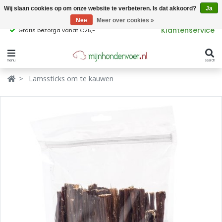
Wij slaan cookies op om onze website te verbeteren. Is dat akkoord?
Ja
Nee
Meer over cookies »
Klantenservice
Gratis bezorgd vanaf €25,-
menu
search
Verbergen
Verbergen
Lamssticks om te kauwen
Merken
Waar ben je naar op zoek?
Hondenvoer
Kattenvoer
Populaire
producttags
Supplementen
glutenvrij hondenvoer
graanvrij hondenvoer
Snacks
Ingrediënten