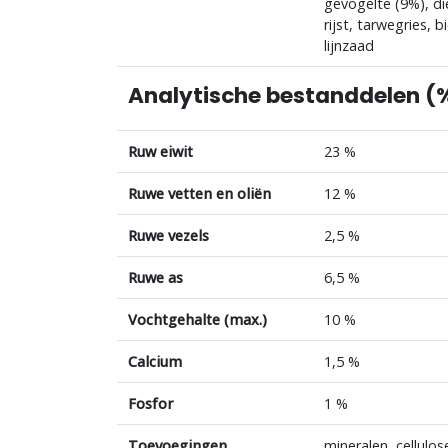
gevogelte (9%), die
rijst, tarwegries, 
lijnzaad
Analytische bestanddelen (
Ruw eiwit
23 %
Ruwe vetten en oliën
12 %
Ruwe vezels
2,5 %
Ruwe as
6,5 %
Vochtgehalte (max.)
10 %
Calcium
1,5 %
Fosfor
1 %
Toevoegingen
mineralen, cellulos