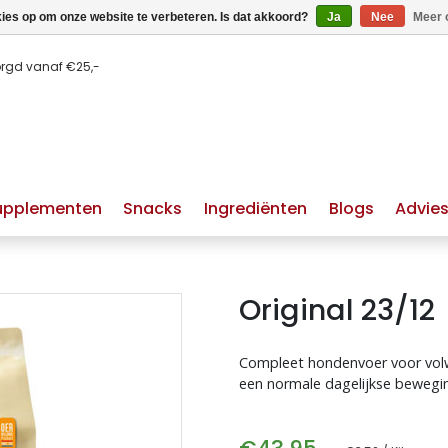
kies op om onze website te verbeteren. Is dat akkoord?
Ja
Nee
Meer 
orgd vanaf €25,-
upplementen
Snacks
Ingrediënten
Blogs
Advie
Original 23/12
Compleet hondenvoer voor volw
een normale dagelijkse bewegin
huid & vacht hond
hypoallergeen hondenvoer