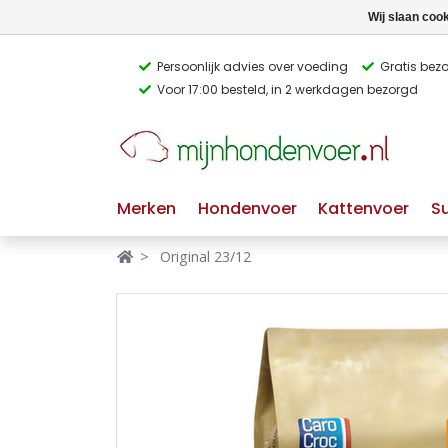
Wij slaan coo
Persoonlijk advies over voeding
Gratis bez
Voor 17:00 besteld, in 2 werkdagen bezorgd
Verbergen
Verbergen
Merken
Waar ben je naar op zoek?
Merken
Hondenvoer
Kattenvoer
S
Hondenvoer
Original 23/12
Kattenvoer
Populaire
producttags
Supplementen
glutenvrij hondenvoer
graanvrij hondenvoer
Snacks
Ingrediënten