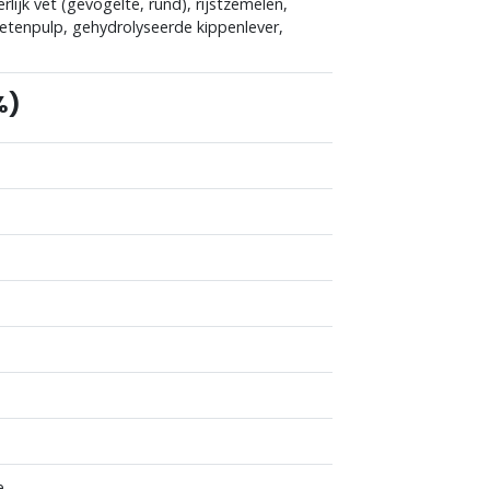
rlijk vet (gevogelte, rund), rijstzemelen,
bietenpulp, gehydrolyseerde kippenlever,
%)
e