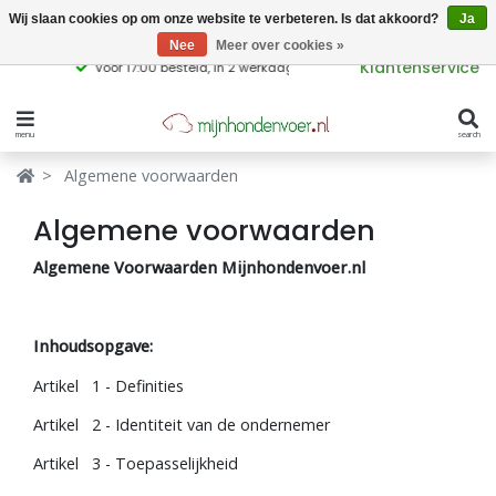
Wij slaan cookies op om onze website te verbeteren. Is dat akkoord?
Ja
Nee
Meer over cookies »
Voor 17:00 besteld, in 2 werkdagen
Klantenservice
bezorgd
Verbergen
menu
search
Verbergen
Algemene voorwaarden
Merken
Waar ben je naar op zoek?
Algemene voorwaarden
Hondenvoer
Algemene Voorwaarden Mijnhondenvoer.nl
Kattenvoer
Populaire
Inhoudsopgave:
producttags
Supplementen
Artikel 1 - Definities
glutenvrij hondenvoer
graanvrij hondenvoer
Snacks
Artikel 2 - Identiteit van de ondernemer
Artikel 3 - Toepasselijkheid
Ingrediënten