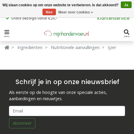
Wij slaan cookies op om onze website te verbeteren. Is dat akkoord?
Ja
Nee
Meer over cookies »
Klantenservice
Gratis bezorgd vanaf €25,-
menu
search
Verbergen
Verbergen
Ingrediënten
Nutritionele aanvullingen
Ijzer
Merken
Waar ben je naar op zoek?
Hondenvoer
Schrijf je in op onze nieuwsbrief
Kattenvoer
Als eerste op de hoogte van onze speciale acties,
Populaire
aanbiedingen en nieuwtjes.
producttags
Supplementen
glutenvrij hondenvoer
graanvrij hondenvoer
Snacks
Abonneer
Ingrediënten